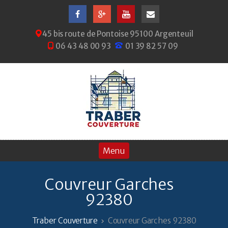
45 bis route de Pontoise 95100 Argenteuil
06 43 48 00 93
01 39 82 57 09
Couvreur Garches
92380
Traber Couverture
Couvreur Garches 92380