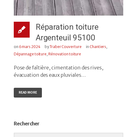
Réparation toiture
Argenteuil 95100
on
6 mars 2024
by
Traber Couverture
in
Chantiers
,
Dépannage toiture
,
Rénovation toiture
Pose de faîtière, cimentation des rives,
évacuation des eaux pluviales…
READ MORE
Rechercher