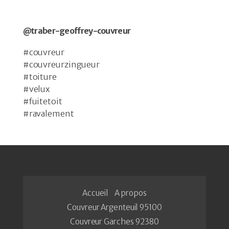
@traber-geoffrey-couvreur
#couvreur
#couvreurzingueur
#toiture
#velux
#fuitetoit
#ravalement
Accueil
A propos
Couvreur Argenteuil 95100
Couvreur Garches 92380