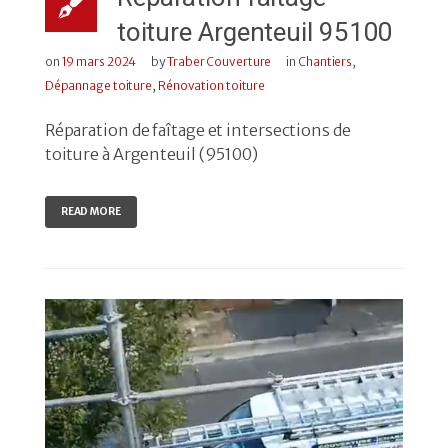
toiture Argenteuil 95100
on
19 mars 2024
by
Traber Couverture
in
Chantiers
,
Dépannage toiture
,
Rénovation toiture
Réparation de faîtage et intersections de
toiture à Argenteuil (95100)
READ MORE