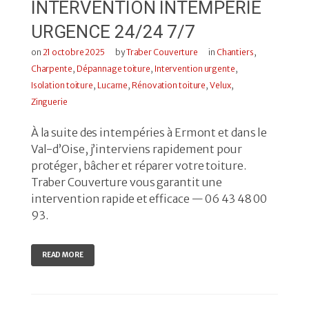
INTERVENTION INTEMPÉRIE
URGENCE 24/24 7/7
on
21 octobre 2025
by
Traber Couverture
in
Chantiers
,
Charpente
,
Dépannage toiture
,
Intervention urgente
,
Isolation toiture
,
Lucarne
,
Rénovation toiture
,
Velux
,
Zinguerie
À la suite des intempéries à Ermont et dans le
Val-d’Oise, j’interviens rapidement pour
protéger, bâcher et réparer votre toiture.
Traber Couverture vous garantit une
intervention rapide et efficace — 06 43 48 00
93.
READ MORE