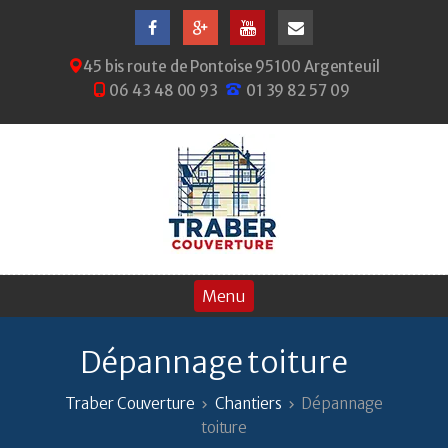
45 bis route de Pontoise 95100 Argenteuil
06 43 48 00 93
01 39 82 57 09
Dépannage toiture
Traber Couverture
Chantiers
Dépannage
toiture