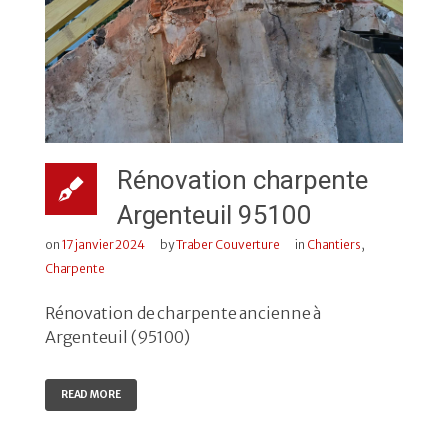
Rénovation charpente
Argenteuil 95100
on
17 janvier 2024
by
Traber Couverture
in
Chantiers
,
Charpente
Rénovation de charpente ancienne à
Argenteuil (95100)
READ MORE