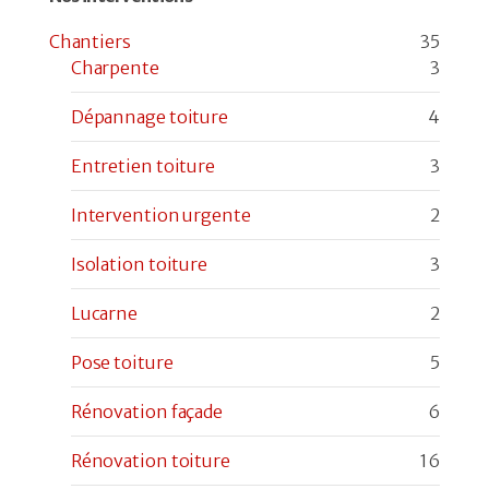
Chantiers
35
Charpente
3
Dépannage toiture
4
Entretien toiture
3
Intervention urgente
2
Isolation toiture
3
Lucarne
2
Pose toiture
5
Rénovation façade
6
Rénovation toiture
16