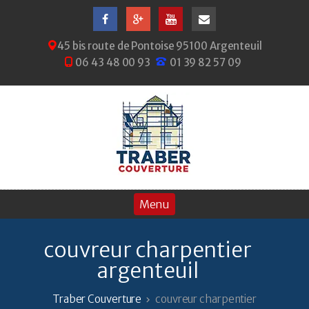
45 bis route de Pontoise 95100 Argenteuil
06 43 48 00 93
01 39 82 57 09
couvreur charpentier
argenteuil
Traber Couverture
couvreur charpentier