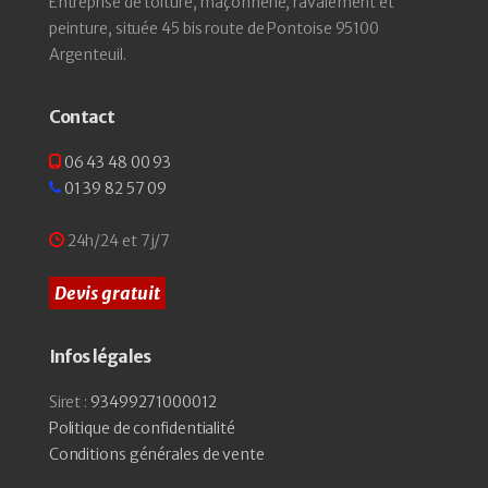
Entreprise de toiture, maçonnerie, ravalement et
peinture, située 45 bis route de Pontoise 95100
Argenteuil.
Contact
06 43 48 00 93
01 39 82 57 09
24h/24 et 7j/7
Devis gratuit
Infos légales
Siret :
93499271000012
Politique de confidentialité
Conditions générales de vente