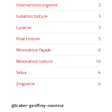
Intervention urgente
2
Isolation toiture
3
Lucarne
2
Pose toiture
5
Rénovation façade
6
Rénovation toiture
16
Velux
4
Zinguerie
6
@traber-geoffrey-couvreur