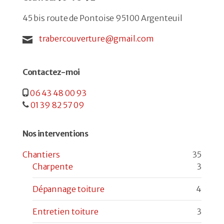
45 bis route de Pontoise 95100 Argenteuil
trabercouverture@gmail.com
Contactez-moi
06 43 48 00 93
01 39 82 57 09
Nos interventions
Chantiers
35
Charpente
3
Dépannage toiture
4
Entretien toiture
3