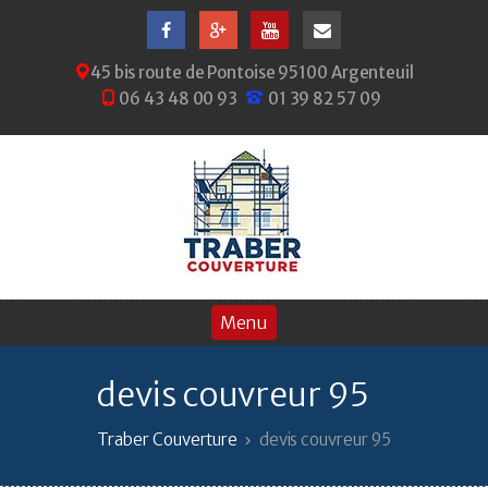
45 bis route de Pontoise 95100 Argenteuil
06 43 48 00 93
01 39 82 57 09
devis couvreur 95
Traber Couverture
devis couvreur 95