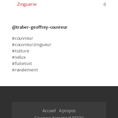
Zinguerie
6
@traber-geoffrey-couvreur
#couvreur
#couvreurzingueur
#toiture
#velux
#fuitetoit
#ravalement
Accueil
A propos