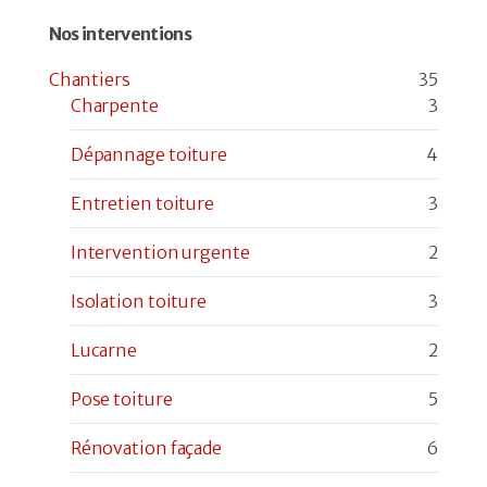
Nos interventions
Chantiers
35
Charpente
3
Dépannage toiture
4
Entretien toiture
3
Intervention urgente
2
Isolation toiture
3
Lucarne
2
Pose toiture
5
Rénovation façade
6