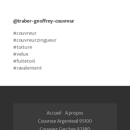
@traber-geoffrey-couvreur
#couvreur
#couvreurzingueur
#toiture
#velux
#fuitetoit
#ravalement
Accueil
A propos
Couvreur Argenteuil 95100
Couvreur Garches 92380