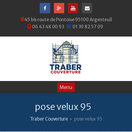
45 bis route de Pontoise 95100 Argenteuil
06 43 48 00 93
01 39 82 57 09
pose velux 95
Traber Couverture
pose velux 95