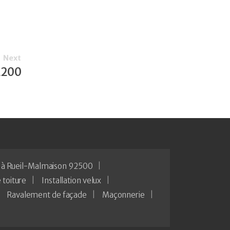
Next
92200
 à Rueil-Malmaison 92500
 toiture
Installation velux
Ravalement de façade
Maçonnerie