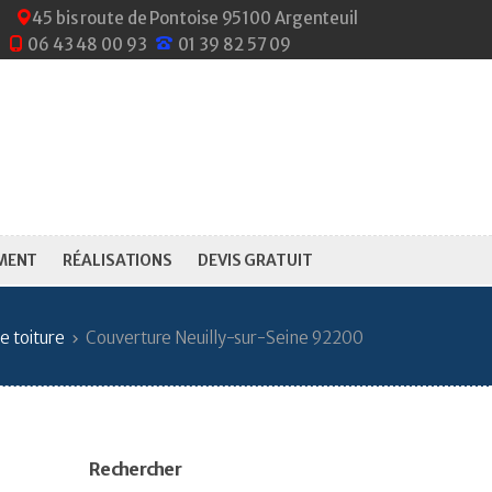
45 bis route de Pontoise 95100 Argenteuil
06 43 48 00 93
01 39 82 57 09
MENT
RÉALISATIONS
DEVIS GRATUIT
e toiture
Couverture Neuilly-sur-Seine 92200
Rechercher