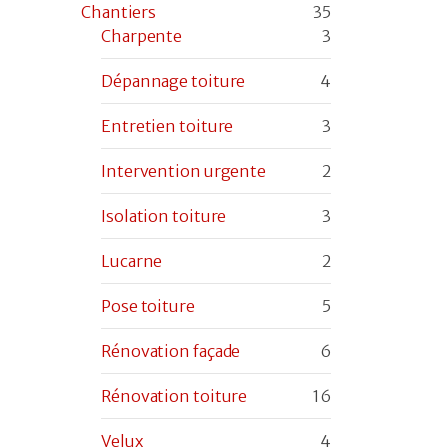
Chantiers
35
Charpente
3
Dépannage toiture
4
Entretien toiture
3
Intervention urgente
2
Isolation toiture
3
Lucarne
2
Pose toiture
5
Rénovation façade
6
Rénovation toiture
16
Velux
4