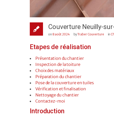
Couverture Neuilly-su
on
8 août 2024
by
Traber Couverture
in
Ch
Etapes de réalisation
Présentation du chantier
Inspection de la toiture
Choix des matériaux
Préparation du chantier
Pose de la couverture en tuiles
Vérification et finalisation
Nettoyage du chantier
Contactez-moi
Introduction