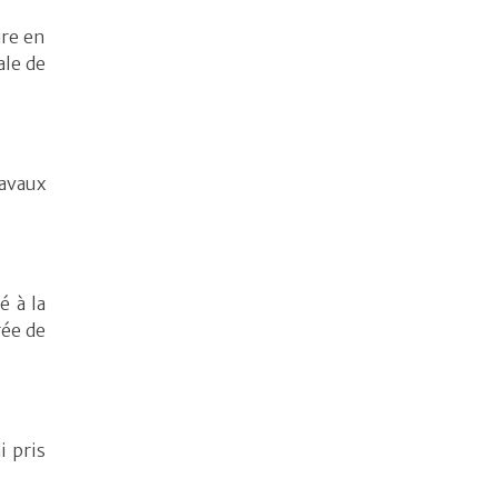
ure en
ale de
ravaux
é à la
rée de
i pris