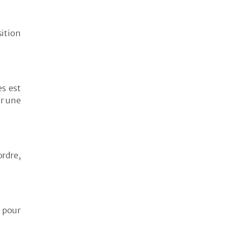
sition
es est
ir une
ordre,
n pour