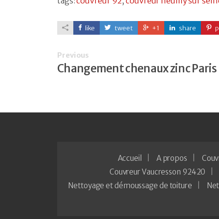
tags:
couvreur 92
,
couvreur neuilly sur sein
like
tweet
+1
share
p
Previous
Changement chenaux zinc Paris
Accueil
A propos
Couv
Couvreur Vaucresson 92420
Nettoyage et démoussage de toiture
Net