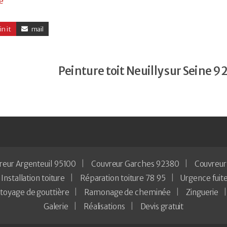
e
in it
mail
Peinture toit Neuilly sur Seine 
reur Argenteuil 95100
Couvreur Garches 92380
Couvreur
Installation toiture
Réparation toiture 78 95
Urgence fuite
toyage de gouttière
Ramonage de cheminée
Zinguerie
Galerie
Réalisations
Devis gratuit