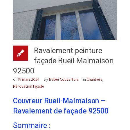
Ravalement peinture
façade Rueil-Malmaison
92500
on
19 mars 2024
by
Traber Couverture
in
Chantiers
,
Rénovation façade
Couvreur Rueil-Malmaison –
Ravalement de façade 92500
Sommaire :