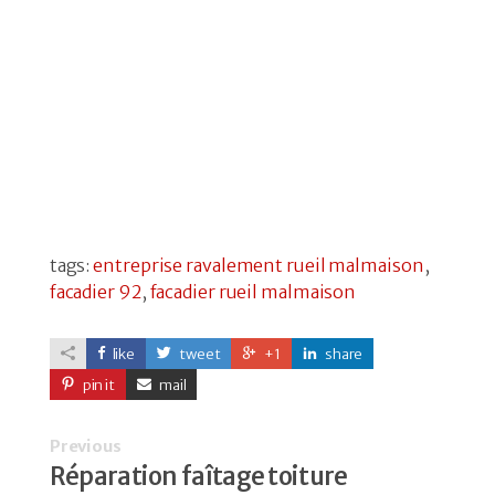
tags:
entreprise ravalement rueil malmaison
,
facadier 92
,
facadier rueil malmaison
like
tweet
+1
share
pin it
mail
Previous
Réparation faîtage toiture