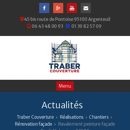
45 bis route de Pontoise 95100 Argenteuil
06 43 48 00 93
01 39 82 57 09
Actualités
Traber Couverture
Réalisations
Chantiers
Rénovation façade
Ravalement peinture façade