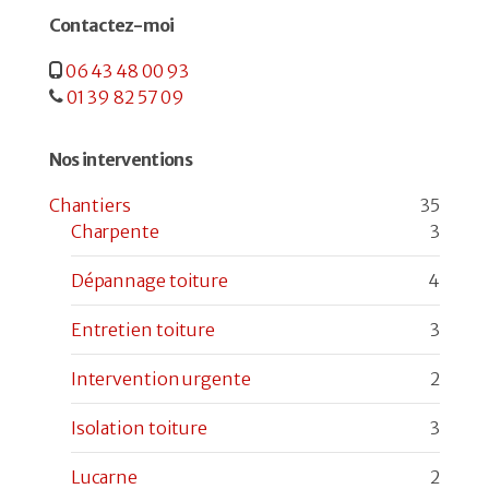
Contactez-moi
06 43 48 00 93
01 39 82 57 09
Nos interventions
Chantiers
35
Charpente
3
Dépannage toiture
4
Entretien toiture
3
Intervention urgente
2
Isolation toiture
3
Lucarne
2