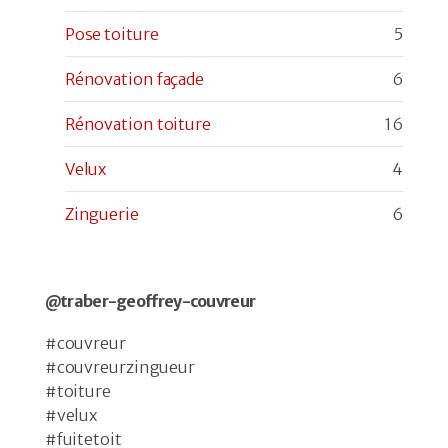
Pose toiture
5
Rénovation façade
6
Rénovation toiture
16
Velux
4
Zinguerie
6
@traber-geoffrey-couvreur
#couvreur
#couvreurzingueur
#toiture
#velux
#fuitetoit