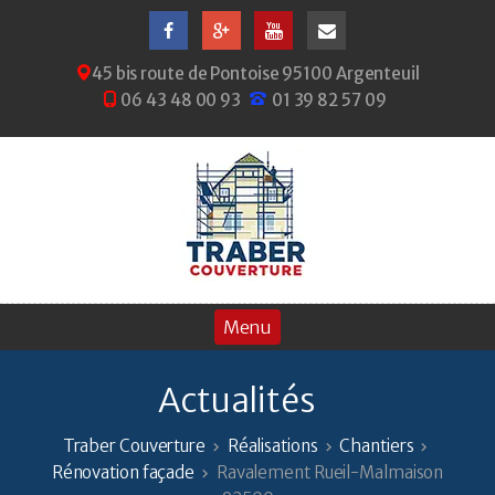
45 bis route de Pontoise 95100 Argenteuil
06 43 48 00 93
01 39 82 57 09
Actualités
Traber Couverture
Réalisations
Chantiers
Rénovation façade
Ravalement Rueil-Malmaison