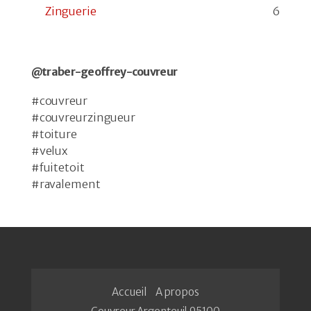
Zinguerie
6
@traber-geoffrey-couvreur
#couvreur
#couvreurzingueur
#toiture
#velux
#fuitetoit
#ravalement
Accueil
A propos