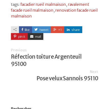
tags:
facadier rueil malmaison
,
ravalement
facade rueil malmaison
,
renovation facade rueil
malmaison
like
tweet
+1
share
pin it
mail
Previous
Réfection toiture Argenteuil
95100
Next
Pose velux Sannois 95110
Rechercher