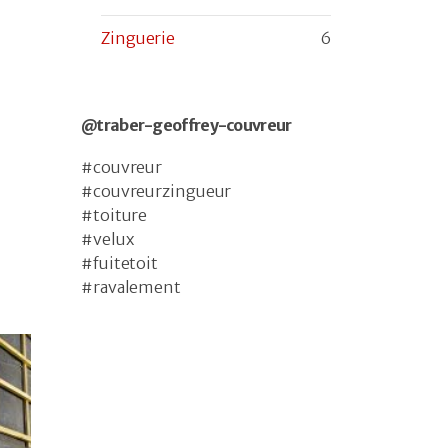
Zinguerie
6
@traber-geoffrey-couvreur
#couvreur
#couvreurzingueur
#toiture
#velux
#fuitetoit
#ravalement