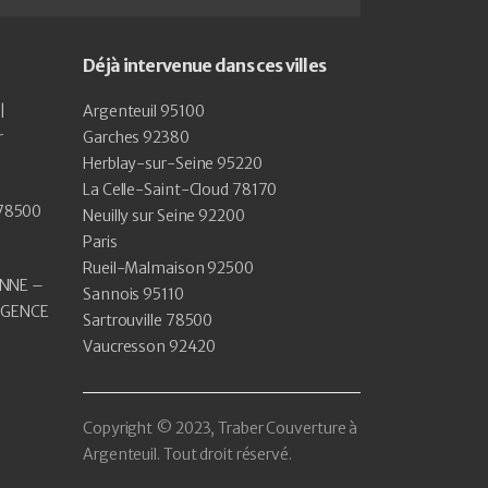
Déjà intervenue dans ces villes
|
Argenteuil 95100
r
Garches 92380
Herblay-sur-Seine 95220
La Celle-Saint-Cloud 78170
 78500
Neuilly sur Seine 92200
Paris
Rueil-Malmaison 92500
NNE –
Sannois 95110
RGENCE
Sartrouville 78500
Vaucresson 92420
Copyright © 2023, Traber Couverture à
Argenteuil. Tout droit réservé.