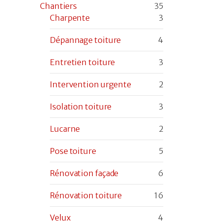
Chantiers
35
Charpente
3
Dépannage toiture
4
Entretien toiture
3
Intervention urgente
2
Isolation toiture
3
Lucarne
2
Pose toiture
5
Rénovation façade
6
Rénovation toiture
16
Velux
4