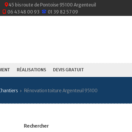
45 bis route de Pontoise 95100 Argenteuil
06 43 48 00 93
01 39 82 57 09
MENT
RÉALISATIONS
DEVIS GRATUIT
Chantiers
Rénovation toiture Argenteuil 95100
Rechercher