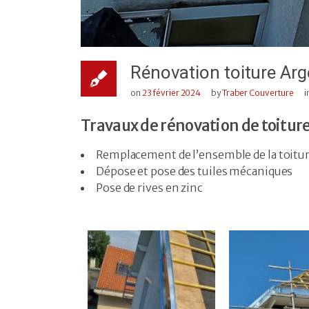
Rénovation toiture Ar
on
23 février 2024
by
Traber Couverture
i
Travaux de rénovation de toiture
Remplacement de l’ensemble de la toitu
Dépose et pose des tuiles mécaniques
Pose de rives en zinc