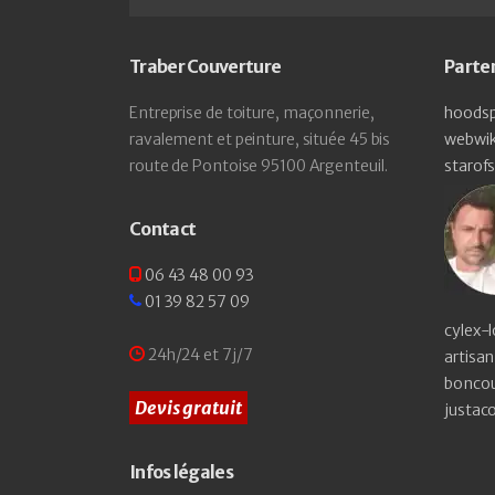
Traber Couverture
Parte
Entreprise de toiture, maçonnerie,
hoodsp
ravalement et peinture, située 45 bis
webwiki
route de Pontoise 95100 Argenteuil.
starof
Contact
06 43 48 00 93
01 39 82 57 09
cylex-l
24h/24 et 7j/7
artisa
boncou
Devis gratuit
justac
Infos légales