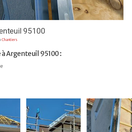
genteuil 95100
n
Chantiers
 à Argenteuil 95100 :
re