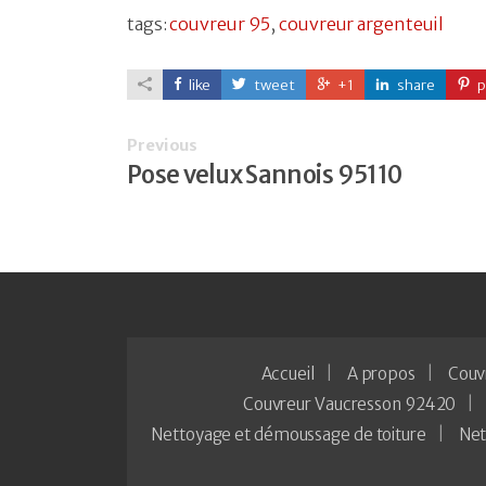
tags:
couvreur 95
,
couvreur argenteuil
like
tweet
+1
share
p
Previous
Pose velux Sannois 95110
Accueil
A propos
Couv
Couvreur Vaucresson 92420
Nettoyage et démoussage de toiture
Net