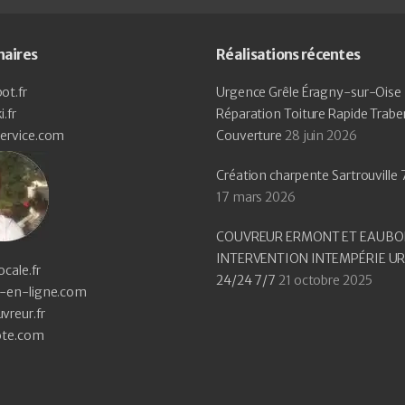
naires
Réalisations récentes
ot.fr
Urgence Grêle Éragny-sur-Oise 
.fr
Réparation Toiture Rapide Trabe
service.com
Couverture
28 juin 2026
Création charpente Sartrouville
17 mars 2026
COUVREUR ERMONT ET EAUBO
INTERVENTION INTEMPÉRIE U
ocale.fr
24/24 7/7
21 octobre 2025
n-en-ligne.com
vreur.fr
ote.com