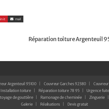
in it
mail
Réparation toiture Argenteuil 9
reur Argenteuil 95100
Couvreur Garches 92380
Couvreur
Installation toiture
Réparation toiture 78 95
Urgence fuite
toyage de gouttière
Ramonage de cheminée
Zinguerie
Galerie
Réalisations
Devis gratuit