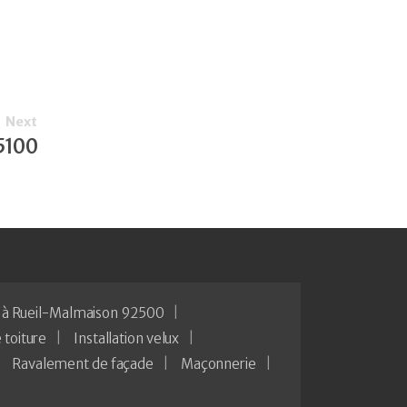
Next
5100
 à Rueil-Malmaison 92500
 toiture
Installation velux
Ravalement de façade
Maçonnerie