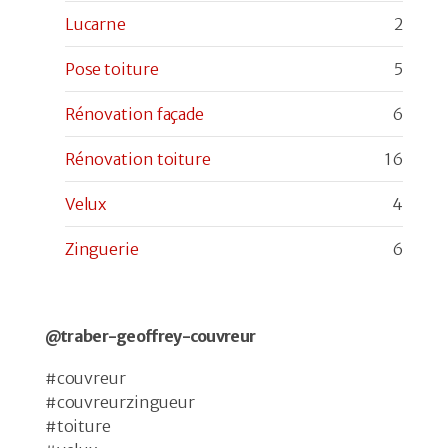
Lucarne
2
Pose toiture
5
Rénovation façade
6
Rénovation toiture
16
Velux
4
Zinguerie
6
@traber-geoffrey-couvreur
#couvreur
#couvreurzingueur
#toiture