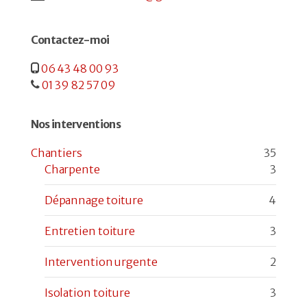
Contactez-moi
06 43 48 00 93
01 39 82 57 09
Nos interventions
Chantiers
35
Charpente
3
Dépannage toiture
4
Entretien toiture
3
Intervention urgente
2
Isolation toiture
3