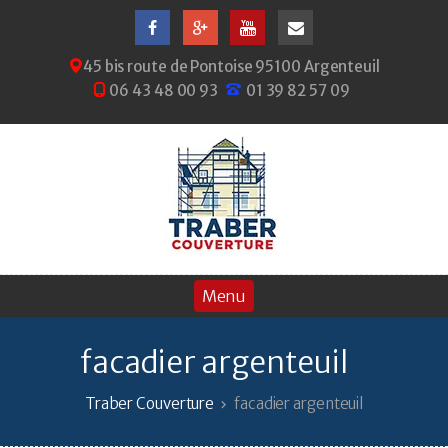
45 bis route de Pontoise 95100 Argenteuil
06 43 48 00 93
01 39 82 57 09
facadier argenteuil
Traber Couverture
facadier argenteuil