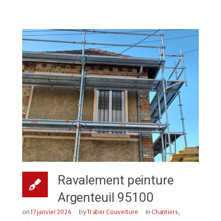
Ravalement peinture
Argenteuil 95100
on
17 janvier 2024
by
Traber Couverture
in
Chantiers
,