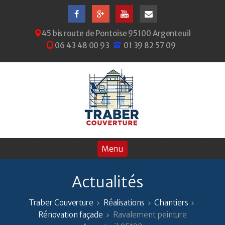
45 bis route de Pontoise 95100 Argenteuil
06 43 48 00 93
01 39 82 57 09
Actualités
Traber Couverture
Réalisations
Chantiers
Rénovation façade
Ravalement peinture