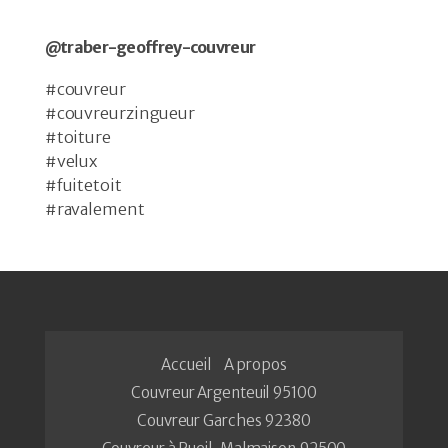
@traber-geoffrey-couvreur
#couvreur
#couvreurzingueur
#toiture
#velux
#fuitetoit
#ravalement
Accueil
A propos
Couvreur Argenteuil 95100
Couvreur Garches 92380