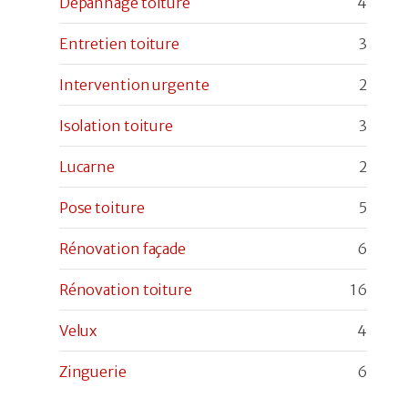
Dépannage toiture
4
Entretien toiture
3
Intervention urgente
2
Isolation toiture
3
Lucarne
2
Pose toiture
5
Rénovation façade
6
Rénovation toiture
16
Velux
4
Zinguerie
6