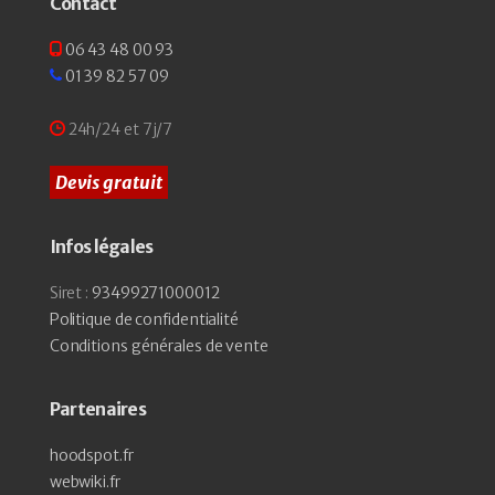
Contact
06 43 48 00 93
01 39 82 57 09
24h/24 et 7j/7
Devis gratuit
Infos légales
Siret :
93499271000012
Politique de confidentialité
Conditions générales de vente
Partenaires
hoodspot.fr
webwiki.fr