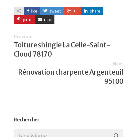
like
tweet
+1
share
pin it
mail
Previous
Toiture shingle La Celle-Saint-
Cloud 78170
Next
Rénovation charpente Argenteuil
95100
Rechercher