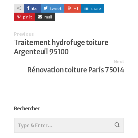
like
tweet
+1
share
pin it
mail
Previous
Traitement hydrofuge toiture
Argenteuil 95100
Next
Rénovation toiture Paris 75014
Rechercher