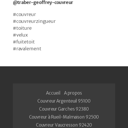
@traber-geoffrey-couvreur
#couvreur
#couvreurzingueur
#toiture
#velux
#fuitetoit
#ravalement
Accueil
A propos
Couvreur Argenteuil 95100
Couvreur Garches 92380
Couvreur à Rueil-Malmaison 92500
Couvreur Vaucresson 92420