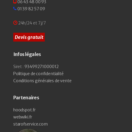
06 43 48 00 93
01 39 82 57 09
24h/24 et 7j/7
Devis gratuit
Infos légales
Siret :
93499271000012
Politique de confidentialité
Conditions générales de vente
Partenaires
hoodspot.fr
webwiki.fr
starofservice.com