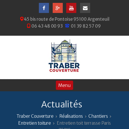
45 bis route de Pontoise 95100 Argenteuil
06 43 48 00 93
01 39 82 57 09
Actualités
Traber Couverture
Réalisations
Chantiers
Entretien toiture
Entretien toit terrasse Paris